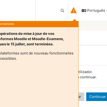
Português - 
Alternar a entrada da pesqu
formations
opérations de mise à jour de vos
eformes Moodle et Moodle-Examens,
ues le 15 juillet, sont terminées.
plateformes sont de nouveau fonctionnelles
Login required
ccessibles.
s visitantes não podem aceder aos perfis de utilizador.
utentique-se com uma conta de utilizador para continuar.
Cancelar
Continuar