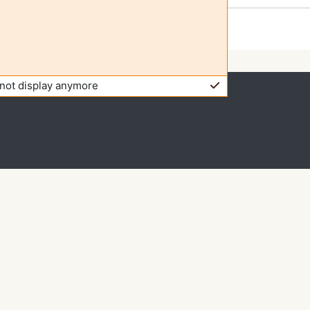
not display anymore
isitante (
Entrar
)