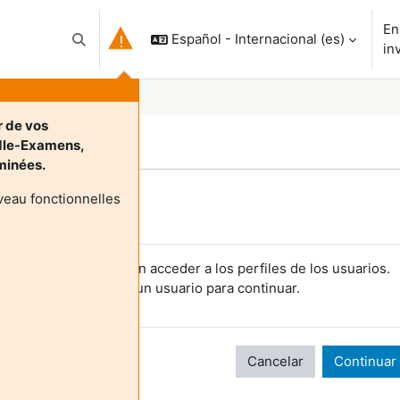
En
Español - Internacional ‎(es)‎
Selector de búsqueda de entrada
in
r de vos
dle-Examens,
rminées.
veau fonctionnelles
Login required
os invitados no pueden acceder a los perfiles de los usuarios.
cceda al sistema con un usuario para continuar.
Cancelar
Continuar