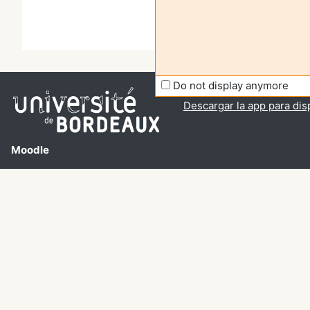
Do not display anymore
En este momento está usa
Descargar la app para dis
Moodle