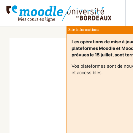
Salta al contenido principal
Site informations
Les opérations de mise à jou
plateformes Moodle et Moo
prévues le 15 juillet, sont te
Vos plateformes sont de nou
et accessibles.
L
A