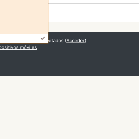
ndo el acceso para invitados (
Acceder
)
positivos móviles