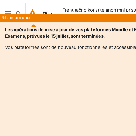
Preskoči na sadržaj
Trenutačno koristite anonimni pris
Toggle search input
sustavu
Site informations
Bočni panel
Les opérations de mise à jour de vos plateformes Moodle et
Examens, prévues le 15 juillet, sont terminées.
Vos plateformes sont de nouveau fonctionnelles et accessible
Login required
Gosti ne mogu pristupiti korisničkim profilima. Prijavite se
s punim korisničkim računom da biste nastavili.
Odustani
Nastavi