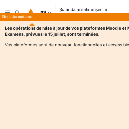
Ana içeriğe git
Şu anda misafir erişimini
Arama girişini değiştir
kullanıyorsunuz
Site informations
Yan panel
Les opérations de mise à jour de vos plateformes Moodle et
Examens, prévues le 15 juillet, sont terminées.
Vos plateformes sont de nouveau fonctionnelles et accessible
Login required
Misafirler kullanıcı profillerine erişemez. Devam etmek için
tam kullanıcı hesabı ile giriş yapın.
İptal
Devam