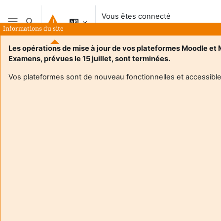
Passer au contenu principal
Vous êtes connecté
Activer/désactiver la saisie de recherche
anonymement
Informations du site
Panneau latéral
Les opérations de mise à jour de vos plateformes Moodle et
Examens, prévues le 15 juillet, sont terminées.
Vos plateformes sont de nouveau fonctionnelles et accessible
Login required
Les utilisateurs anonymes ne peuvent pas consulter les
profils utilisateurs. Veuillez vous connecter avec un
compte utilisateur pour continuer.
Annuler
Continuer