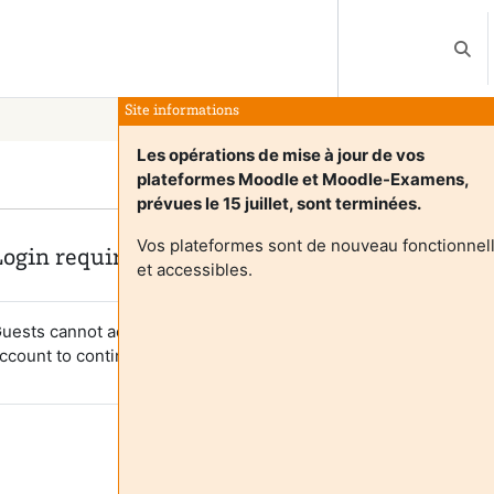
Vaihd
Site informations
Les opérations de mise à jour de vos
plateformes Moodle et Moodle-Examens,
prévues le 15 juillet, sont terminées.
Vos plateformes sont de nouveau fonctionnel
Login required
et accessibles.
uests cannot access user profiles. Log in with a full user
ccount to continue.
Peruuta
Jatka