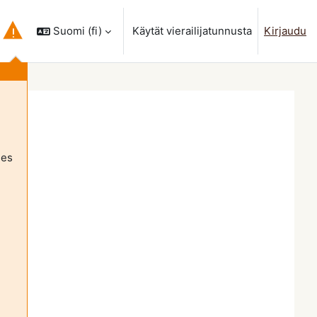
Suomi ‎(fi)‎
Käytät vierailijatunnusta
Kirjaudu
a hakusyöttöä
les