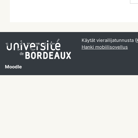
Käytät vierailijatunnusta (
Hanki mobiilisovellus
Moodle