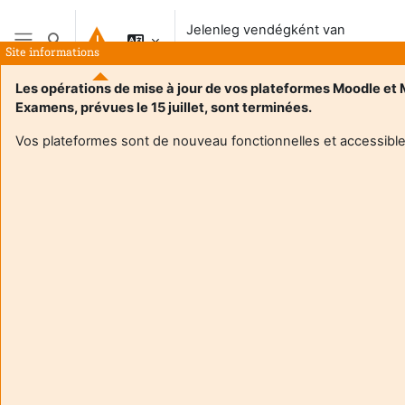
Tovább a fő tartalomhoz
Jelenleg vendégként van
Keresési bemeneti adatok váltása
bejelentkezve
Site informations
Oldalpanel
Les opérations de mise à jour de vos plateformes Moodle et
Examens, prévues le 15 juillet, sont terminées.
Vos plateformes sont de nouveau fonctionnelles et accessible
Login required
Vendégek nem érik el a felhasználói profilokat. A
folytatáshoz jelentkezzen be teljes felhasználói
fiókadatokkal.
Mégse
Folytatás