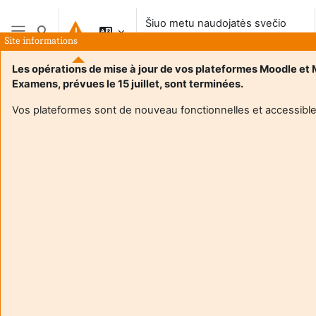
Pereiti į pagrindinį turinį
Šiuo metu naudojatės svečio
Perjungti paieškos įvestį
prieiga
Site informations
Šoninis skydelis
Les opérations de mise à jour de vos plateformes Moodle et
Examens, prévues le 15 juillet, sont terminées.
Vos plateformes sont de nouveau fonctionnelles et accessible
Login required
Svečiai negali pasiekti naudotojo profilio. Prisijunkite su
pilna naudotojo paskyra, kad tęsti.
Atšaukti
Tęsti