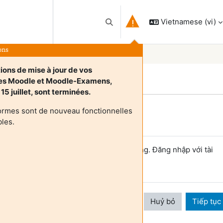
Vietnamese ‎(vi)‎
Chuyển đổi chọn tìm kiếm
ons
ions de mise à jour de vos
es Moodle et Moodle-Examens,
15 juillet, sont terminées.
ormes sont de nouveau fonctionnelles
Login required
bles.
hách không thể truy cập hồ sơ người dùng. Đăng nhập với tài
hoản người dùng hoàn chỉnh để tiếp tục.
Huỷ bỏ
Tiếp tục