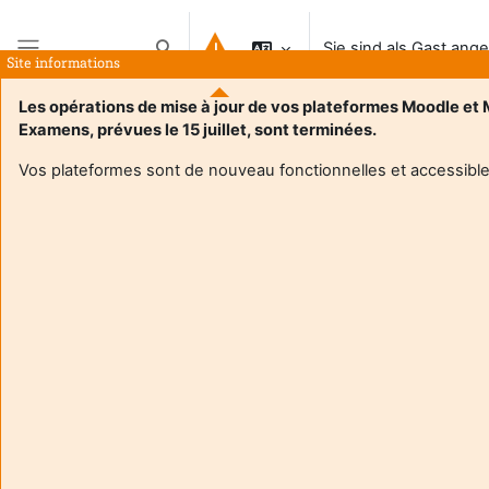
Zum Hauptinhalt
Sie sind als Gast ang
Sucheingabe umschalten
Site informations
Website-Übersicht
Les opérations de mise à jour de vos plateformes Moodle et
Examens, prévues le 15 juillet, sont terminées.
Vos plateformes sont de nouveau fonctionnelles et accessible
Login required
Gäste dürfen nicht auf die Nutzerprofile zugreifen.
Loggen Sie sich mit Ihren persönlichen Zugangsdaten
ein.
Abbrechen
Weiter