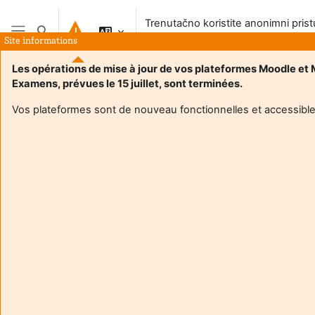
Preskoči na sadržaj
Trenutačno koristite anonimni pris
Toggle search input
sustavu
Site informations
Bočni panel
Les opérations de mise à jour de vos plateformes Moodle et
Examens, prévues le 15 juillet, sont terminées.
Vos plateformes sont de nouveau fonctionnelles et accessible
Login required
Gosti ne mogu pristupiti korisničkim profilima. Prijavite se
s punim korisničkim računom da biste nastavili.
Odustani
Nastavi