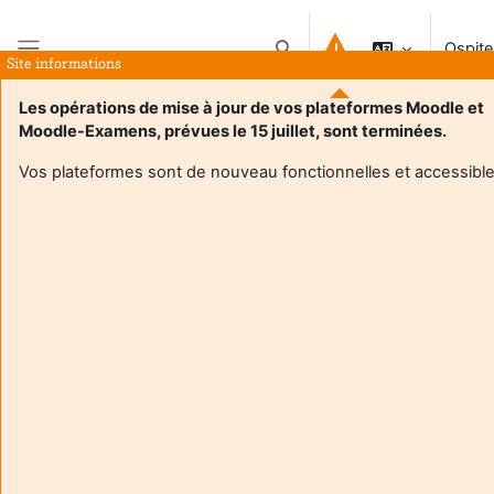
Vai al contenuto principale
Ospite
Attiva/disattiva input di ricerc
Site informations
Pannello laterale
Les opérations de mise à jour de vos plateformes Moodle et
Moodle-Examens, prévues le 15 juillet, sont terminées.
Vos plateformes sont de nouveau fonctionnelles et accessible
Login required
Gli ospiti non possono visualizzare i profili degli utenti. Per
proseguire è necessario autenticarsi.
Annulla
Continua