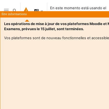
Salta al contenido principal
En este momento está usando el
Selector de búsqueda de entrada
acceso para invitados
Site informations
Panel lateral
Les opérations de mise à jour de vos plateformes Moodle et
Examens, prévues le 15 juillet, sont terminées.
Vos plateformes sont de nouveau fonctionnelles et accessible
Login required
Los invitados no pueden acceder a los perfiles de los
usuarios. Acceda al sistema con un usuario para
continuar.
Cancelar
Continuar