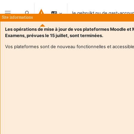
Ga naar hoofdinhoud
Je gebruikt nu de gast-accou
Schakel zoek invoer
Site informations
Zijpaneel
Les opérations de mise à jour de vos plateformes Moodle et
Examens, prévues le 15 juillet, sont terminées.
Vos plateformes sont de nouveau fonctionnelles et accessible
Login required
Gasten hebben geen toegang tot gebruikersprofielen.
Log in met een volwaardige gebruikersaccount om
verder te gaan.
Annuleer
Ga door