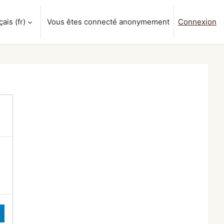
is ‎(fr)‎
Vous êtes connecté anonymement
Connexion
a saisie de recherche