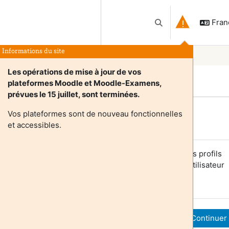
França
Activer/désactiver l
Informations du site
Les opérations de mise à jour de vos
plateformes Moodle et Moodle-Examens,
prévues le 15 juillet, sont terminées.
Vos plateformes sont de nouveau fonctionnelles
Login required
et accessibles.
es utilisateurs anonymes ne peuvent pas consulter les profils
tilisateurs. Veuillez vous connecter avec un compte utilisateur
our continuer.
Annuler
Continuer