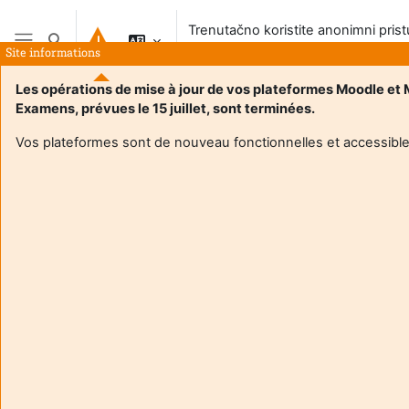
Preskoči na sadržaj
Trenutačno koristite anonimni pris
Toggle search input
sustavu
Site informations
Bočni panel
Les opérations de mise à jour de vos plateformes Moodle et
Examens, prévues le 15 juillet, sont terminées.
Vos plateformes sont de nouveau fonctionnelles et accessible
Login required
Gosti ne mogu pristupiti korisničkim profilima. Prijavite se
s punim korisničkim računom da biste nastavili.
Odustani
Nastavi