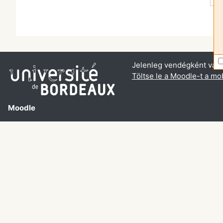
Jelenleg vendégként van 
Töltse le a Moodle-t a mob
Moodle