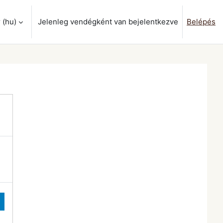
‎(hu)‎
Jelenleg vendégként van bejelentkezve
Belépés
ok váltása