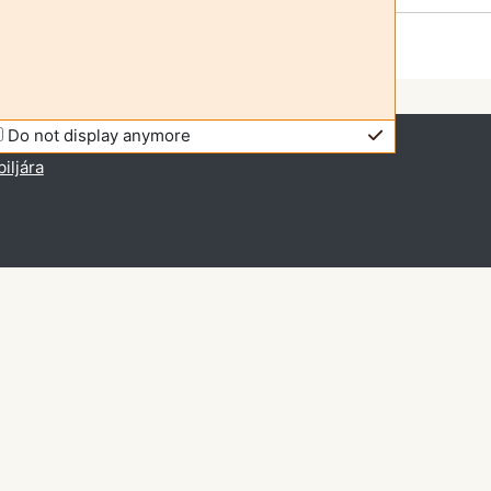
Do not display anymore
bejelentkezve (
Belépés
)
iljára