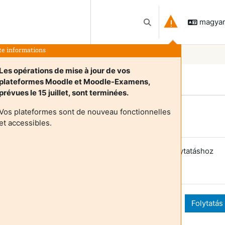
magyar 
Keresési bemeneti adat
te informations
Les opérations de mise à jour de vos
plateformes Moodle et Moodle-Examens,
prévues le 15 juillet, sont terminées.
Vos plateformes sont de nouveau fonctionnelles
Login required
et accessibles.
endégek nem érik el a felhasználói profilokat. A folytatáshoz
elentkezzen be teljes felhasználói fiókadatokkal.
Mégse
Folytatás