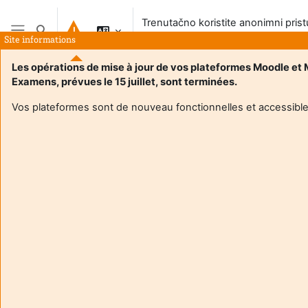
Preskoči na sadržaj
Trenutačno koristite anonimni pris
Toggle search input
sustavu
Site informations
Bočni panel
Les opérations de mise à jour de vos plateformes Moodle et
Examens, prévues le 15 juillet, sont terminées.
Vos plateformes sont de nouveau fonctionnelles et accessible
Login required
Gosti ne mogu pristupiti korisničkim profilima. Prijavite se
s punim korisničkim računom da biste nastavili.
Odustani
Nastavi