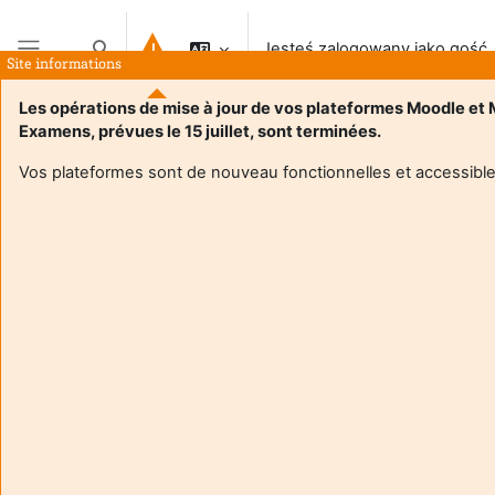
Przejdź do głównej zawartości
Jesteś zalogowany jako gość
Przełącznik wyszukiwarki
Site informations
Panel boczny
Les opérations de mise à jour de vos plateformes Moodle et
Examens, prévues le 15 juillet, sont terminées.
Vos plateformes sont de nouveau fonctionnelles et accessible
Login required
Goście nie mogą uzyskać dostępu do profili
użytkowników. Zaloguj się na swoje konto, aby
kontynuować.
Anuluj
Kontynuuj