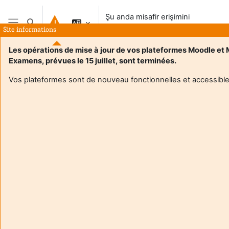
Ana içeriğe git
Şu anda misafir erişimini
Arama girişini değiştir
kullanıyorsunuz
Site informations
Yan panel
Les opérations de mise à jour de vos plateformes Moodle et
Examens, prévues le 15 juillet, sont terminées.
Vos plateformes sont de nouveau fonctionnelles et accessible
Login required
Misafirler kullanıcı profillerine erişemez. Devam etmek için
tam kullanıcı hesabı ile giriş yapın.
İptal
Devam