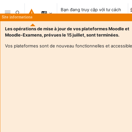
Chuyển tới nội dung chính
Bạn đang truy cập với tư cách
Chuyển đổi chọn tìm kiếm
khách vãng lai
Site informations
Bảng điều khiển cạnh
Les opérations de mise à jour de vos plateformes Moodle et
Moodle-Examens, prévues le 15 juillet, sont terminées.
Vos plateformes sont de nouveau fonctionnelles et accessible
Login required
Khách không thể truy cập hồ sơ người dùng. Đăng nhập
với tài khoản người dùng hoàn chỉnh để tiếp tục.
Huỷ bỏ
Tiếp tục