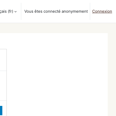
is ‎(fr)‎
Vous êtes connecté anonymement
Connexion
a saisie de recherche