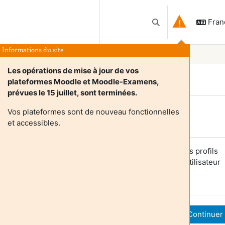
França
Activer/désactiver l
Informations du site
Les opérations de mise à jour de vos
plateformes Moodle et Moodle-Examens,
prévues le 15 juillet, sont terminées.
Vos plateformes sont de nouveau fonctionnelles
Login required
et accessibles.
es utilisateurs anonymes ne peuvent pas consulter les profils
tilisateurs. Veuillez vous connecter avec un compte utilisateur
our continuer.
Annuler
Continuer