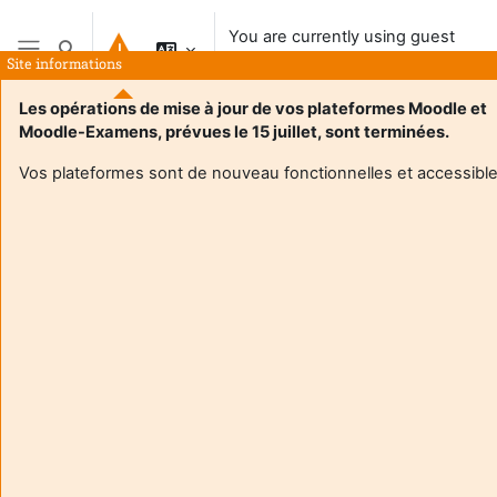
Skip to main content
You are currently using guest
Toggle search input
access
Site informations
Side panel
Les opérations de mise à jour de vos plateformes Moodle et
Moodle-Examens, prévues le 15 juillet, sont terminées.
Vos plateformes sont de nouveau fonctionnelles et accessible
Login required
Guests cannot access user profiles. Log in with a full
user account to continue.
Cancel
Continue