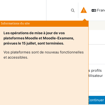
França
Activer/désactiver l
Informations du site
Les opérations de mise à jour de vos
plateformes Moodle et Moodle-Examens,
prévues le 15 juillet, sont terminées.
Vos plateformes sont de nouveau fonctionnelles
Login required
et accessibles.
es utilisateurs anonymes ne peuvent pas consulter les profils
tilisateurs. Veuillez vous connecter avec un compte utilisateur
our continuer.
Annuler
Continuer