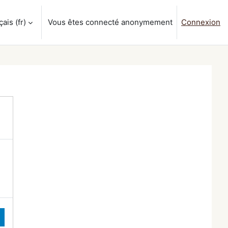
is ‎(fr)‎
Vous êtes connecté anonymement
Connexion
a saisie de recherche