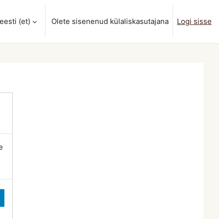
eesti ‎(et)‎
Olete sisenenud külaliskasutajana
Logi sisse
sisendi
e