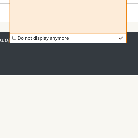
Do not display anymore
sutajana (
Logi sisse
)