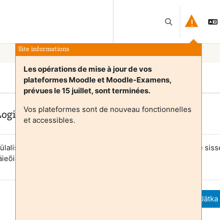
Lülitab otsingu 
Site informations
Les opérations de mise à jour de vos
plateformes Moodle et Moodle-Examens,
prévues le 15 juillet, sont terminées.
Vos plateformes sont de nouveau fonctionnelles
Login required
et accessibles.
ülalised ei saa kasutajaprofiile vaadata. Jätkamiseks logige siss
äieõigusliku kasutaja kontoga.
Tühista
Jätka