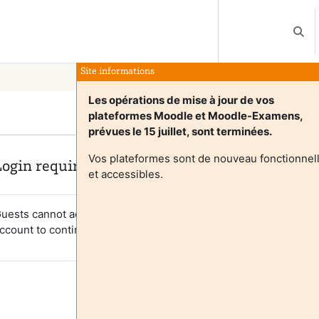
Vaihd
Site informations
Les opérations de mise à jour de vos
plateformes Moodle et Moodle-Examens,
prévues le 15 juillet, sont terminées.
Vos plateformes sont de nouveau fonctionnel
Login required
et accessibles.
uests cannot access user profiles. Log in with a full user
ccount to continue.
Peruuta
Jatka