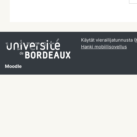
Käytät vierailijatunnusta (
Hanki mobiilisovellus
Moodle