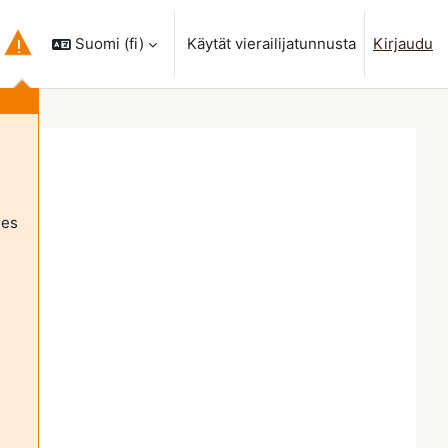
Suomi ‎(fi)‎
Käytät vierailijatunnusta
Kirjaudu
a hakusyöttöä
les