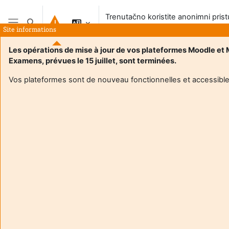
Preskoči na sadržaj
Trenutačno koristite anonimni pris
Toggle search input
sustavu
Site informations
Bočni panel
Les opérations de mise à jour de vos plateformes Moodle et
Examens, prévues le 15 juillet, sont terminées.
Vos plateformes sont de nouveau fonctionnelles et accessible
Login required
Gosti ne mogu pristupiti korisničkim profilima. Prijavite se
s punim korisničkim računom da biste nastavili.
Odustani
Nastavi