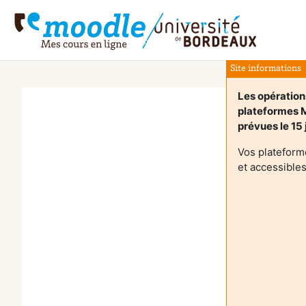
Preskoči na sadržaj
Site informations
Les opération
plateformes 
prévues le 15 
Vos plateform
et accessibles
G
p