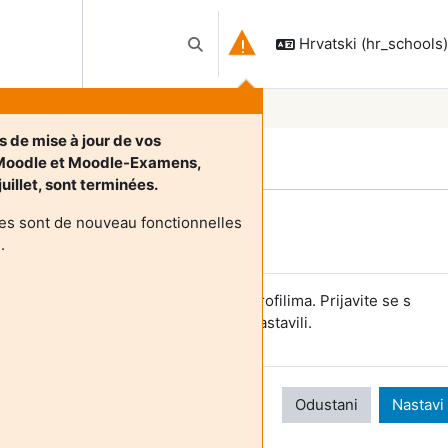
Hrvatski ‎(hr_schools)‎
Toggle search input
s de mise à jour de vos
Moodle et Moodle-Examens,
juillet, sont terminées.
es sont de nouveau fonctionnelles
Login required
.
osti ne mogu pristupiti korisničkim profilima. Prijavite se s
unim korisničkim računom da biste nastavili.
Odustani
Nastavi