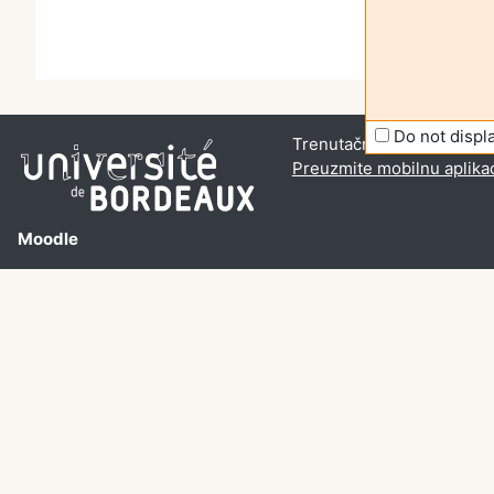
Do not disp
Trenutačno koristite anon
Preuzmite mobilnu aplika
Moodle