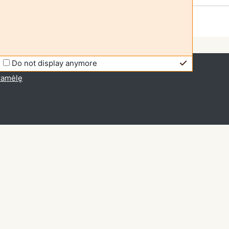
Do not display anymore
io prieiga (
Prisijungti
)
gramėlę