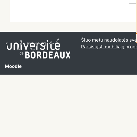
Šiuo metu naudojatės sveč
Parsisiųsti mobiliąją pro
Moodle