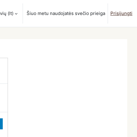
ių ‎(lt)‎
Šiuo metu naudojatės svečio prieiga
Prisijungti
estį