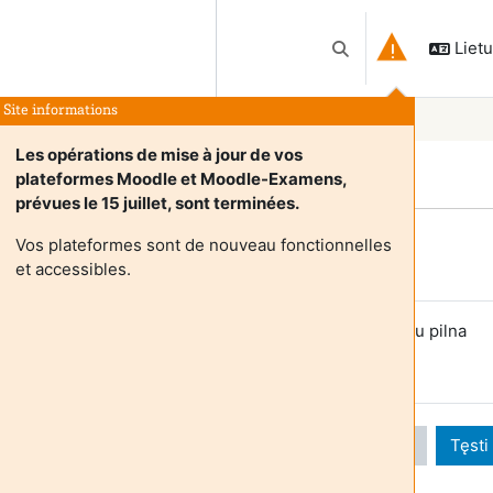
Lietuv
Perjungti paieškos įv
Site informations
Les opérations de mise à jour de vos
plateformes Moodle et Moodle-Examens,
prévues le 15 juillet, sont terminées.
Vos plateformes sont de nouveau fonctionnelles
Login required
et accessibles.
večiai negali pasiekti naudotojo profilio. Prisijunkite su pilna
audotojo paskyra, kad tęsti.
Atšaukti
Tęsti