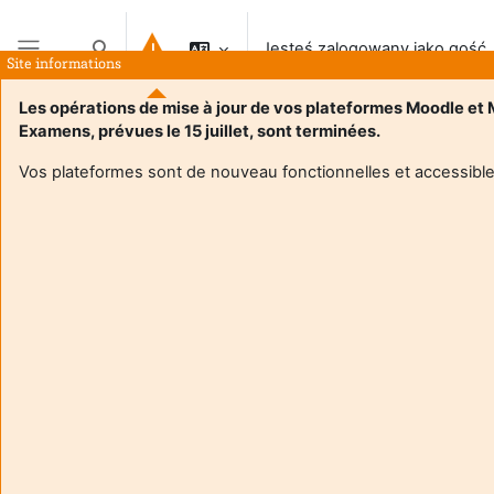
Przejdź do głównej zawartości
Jesteś zalogowany jako gość
Przełącznik wyszukiwarki
Site informations
Panel boczny
Les opérations de mise à jour de vos plateformes Moodle et
Examens, prévues le 15 juillet, sont terminées.
Vos plateformes sont de nouveau fonctionnelles et accessible
Login required
Goście nie mogą uzyskać dostępu do profili
użytkowników. Zaloguj się na swoje konto, aby
kontynuować.
Anuluj
Kontynuuj