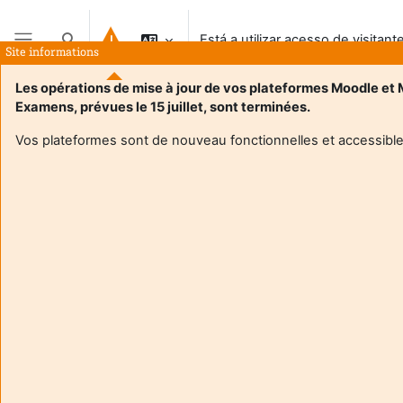
Ir para o conteúdo principal
Está a utilizar acesso de visitant
Alternar a entrada da pesquisa
Site informations
Painel lateral
Les opérations de mise à jour de vos plateformes Moodle et
Examens, prévues le 15 juillet, sont terminées.
Vos plateformes sont de nouveau fonctionnelles et accessible
Login required
Os visitantes não podem aceder aos perfis de utilizador.
Autentique-se com uma conta de utilizador para
continuar.
Cancelar
Continuar