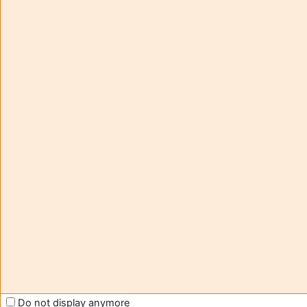
Aide et
您
support
正
FAQ
在
and
用
tutorials
访
Moodle
客
帐
号
Contact -
访
assistance
问
(
登
moodle@u-
录
)
bordeaux.fr
获
Help us
取
to improve
移
Moodle
动
support
应
Do not display anymore