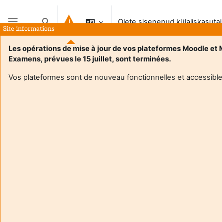
Jäta vahele peasisuni
Olete sisenenud külaliskasuta
Lülitab otsingu sisendi
Site informations
Küljepaneel
Les opérations de mise à jour de vos plateformes Moodle et
Examens, prévues le 15 juillet, sont terminées.
Vos plateformes sont de nouveau fonctionnelles et accessible
Login required
Külalised ei saa kasutajaprofiile vaadata. Jätkamiseks
logige sisse täieõigusliku kasutaja kontoga.
Tühista
Jätka