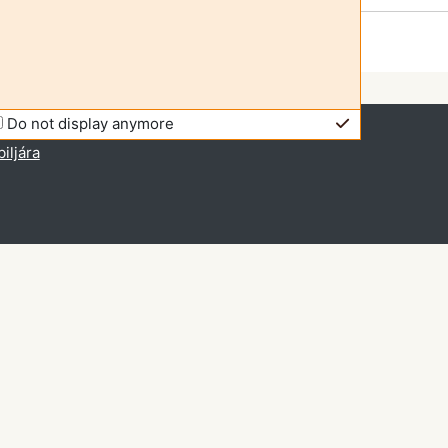
Do not display anymore
bejelentkezve (
Belépés
)
iljára