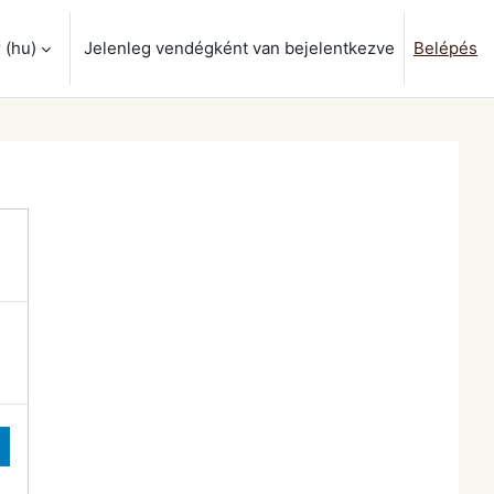
‎(hu)‎
Jelenleg vendégként van bejelentkezve
Belépés
ok váltása