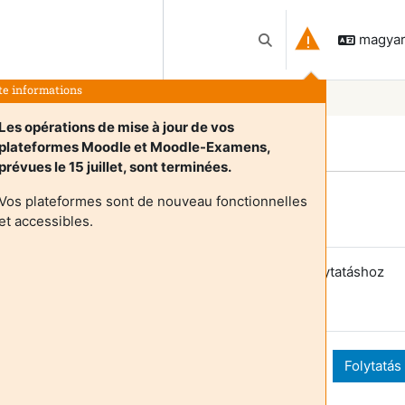
magyar 
Keresési bemeneti adat
te informations
Les opérations de mise à jour de vos
plateformes Moodle et Moodle-Examens,
prévues le 15 juillet, sont terminées.
Vos plateformes sont de nouveau fonctionnelles
Login required
et accessibles.
endégek nem érik el a felhasználói profilokat. A folytatáshoz
elentkezzen be teljes felhasználói fiókadatokkal.
Mégse
Folytatás