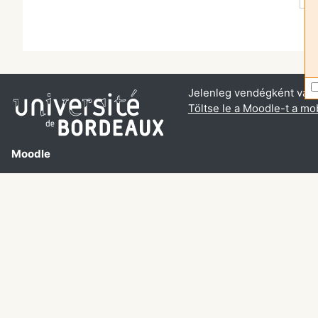
Jelenleg vendégként van 
Töltse le a Moodle-t a mob
Moodle