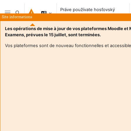
Preskočiť na hlavný obsah
Práve používate hosťovský
Prepnúť vyhľadávanie
prístup
Site informations
Bočný panel
Les opérations de mise à jour de vos plateformes Moodle et
Examens, prévues le 15 juillet, sont terminées.
Vos plateformes sont de nouveau fonctionnelles et accessible
Login required
Hostia nemajú prístup do používateľských profilov.
Prihláste sa používateľským účtom a pokračujte.
Zrušiť
Pokračovať