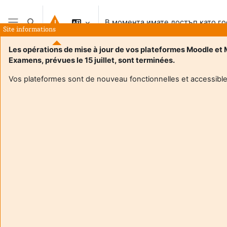
Прескочи на основното съдържание
В момента имате достъп като го
Превключване при въвеждане на търсеното
Site informations
Страничен панел
Les opérations de mise à jour de vos plateformes Moodle et
Examens, prévues le 15 juillet, sont terminées.
Vos plateformes sont de nouveau fonctionnelles et accessible
Login required
Гостите на сайта нямат достъп до профилите на
потребителите. Влезте с потребителско име и
парола за да продължите към профила.
Отказване
Продължаване