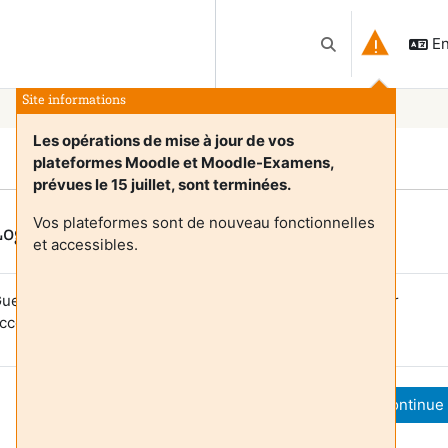
En
Toggle search inp
Site informations
Les opérations de mise à jour de vos
plateformes Moodle et Moodle-Examens,
prévues le 15 juillet, sont terminées.
Vos plateformes sont de nouveau fonctionnelles
Login required
et accessibles.
uests cannot access user profiles. Log in with a full user
ccount to continue.
Cancel
Continue