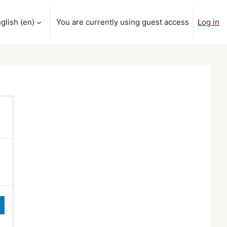
glish ‎(en)‎
You are currently using guest access
Log in
ut