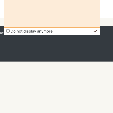
Do not display anymore
uest access (
Log in
)