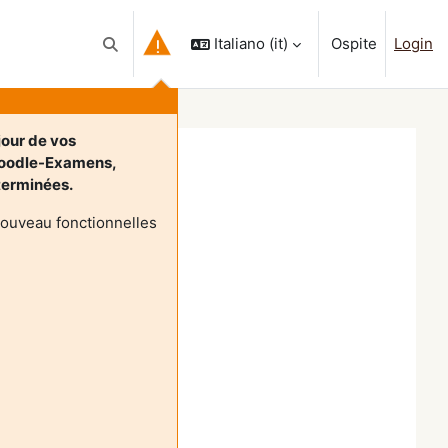
Italiano ‎(it)‎
Ospite
Login
Attiva/disattiva input di ricerca
jour de vos
Moodle-Examens,
 terminées.
nouveau fonctionnelles