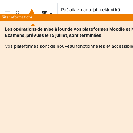
Atvērt galveno saturu
Pašlaik izmantojat piekļuvi kā
Pārslēgt meklēšanas ievadi
viesis
Site informations
Sānu panelis
Les opérations de mise à jour de vos plateformes Moodle et
Examens, prévues le 15 juillet, sont terminées.
Vos plateformes sont de nouveau fonctionnelles et accessible
Login required
Guests cannot access user profiles. Log in with a full
user account to continue.
Atcelt
Turpināt