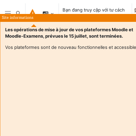
Chuyển tới nội dung chính
Bạn đang truy cập với tư cách
Chuyển đổi chọn tìm kiếm
khách vãng lai
Site informations
Bảng điều khiển cạnh
Les opérations de mise à jour de vos plateformes Moodle et
Moodle-Examens, prévues le 15 juillet, sont terminées.
Vos plateformes sont de nouveau fonctionnelles et accessible
Login required
Khách không thể truy cập hồ sơ người dùng. Đăng nhập
với tài khoản người dùng hoàn chỉnh để tiếp tục.
Huỷ bỏ
Tiếp tục