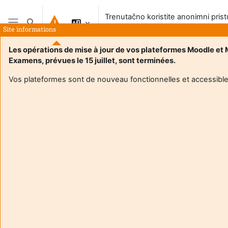
Preskoči na sadržaj
Trenutačno koristite anonimni pris
Toggle search input
sustavu
Site informations
Bočni panel
Les opérations de mise à jour de vos plateformes Moodle et
Examens, prévues le 15 juillet, sont terminées.
Vos plateformes sont de nouveau fonctionnelles et accessible
Login required
Gosti ne mogu pristupiti korisničkim profilima. Prijavite se
s punim korisničkim računom da biste nastavili.
Odustani
Nastavi