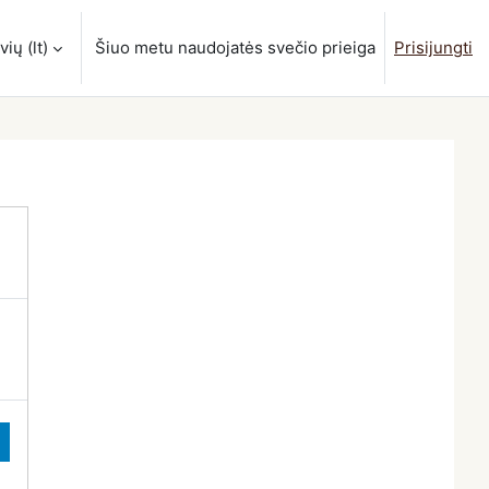
ių ‎(lt)‎
Šiuo metu naudojatės svečio prieiga
Prisijungti
estį