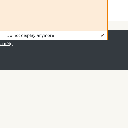
Do not display anymore
io prieiga (
Prisijungti
)
gramėlę