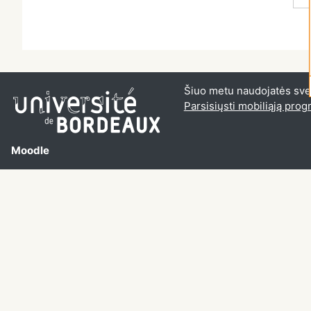
Šiuo metu naudojatės sveč
Parsisiųsti mobiliąją pro
Moodle