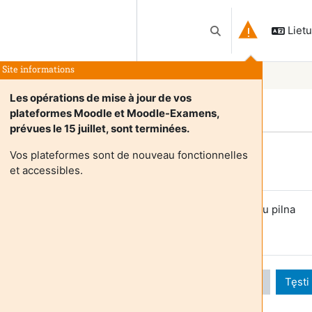
Lietuv
Perjungti paieškos įv
Site informations
Les opérations de mise à jour de vos
plateformes Moodle et Moodle-Examens,
prévues le 15 juillet, sont terminées.
Vos plateformes sont de nouveau fonctionnelles
Login required
et accessibles.
večiai negali pasiekti naudotojo profilio. Prisijunkite su pilna
audotojo paskyra, kad tęsti.
Atšaukti
Tęsti