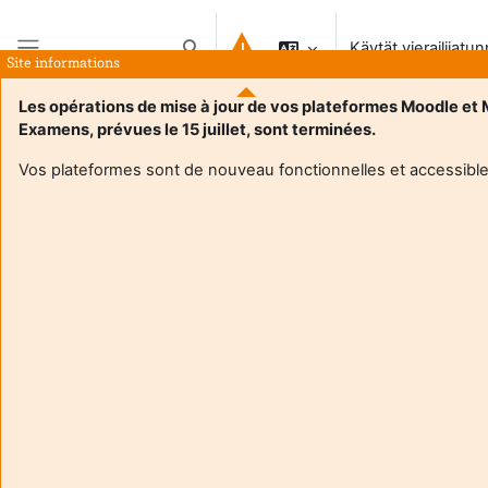
Siirry pääsisältöön
Käytät vierailijatu
Vaihda hakusyöttöä
Site informations
Sivupaneeli
Les opérations de mise à jour de vos plateformes Moodle et
Examens, prévues le 15 juillet, sont terminées.
Vos plateformes sont de nouveau fonctionnelles et accessible
Login required
Guests cannot access user profiles. Log in with a full
user account to continue.
Peruuta
Jatka