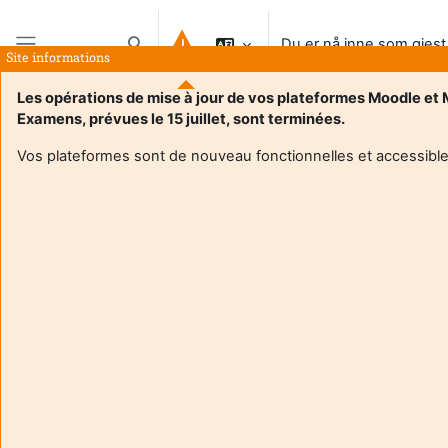
Gå til hovedinnhold
Du er nå inne som gjest
Veksle inndata for søk
Site informations
Sidepanel
Les opérations de mise à jour de vos plateformes Moodle et
Examens, prévues le 15 juillet, sont terminées.
Vos plateformes sont de nouveau fonctionnelles et accessible
Login required
Gjester kan ikke se brukerprofiler. Logg inn med en
brukerkonto for å fortsette.
Avbryt
Fortsett