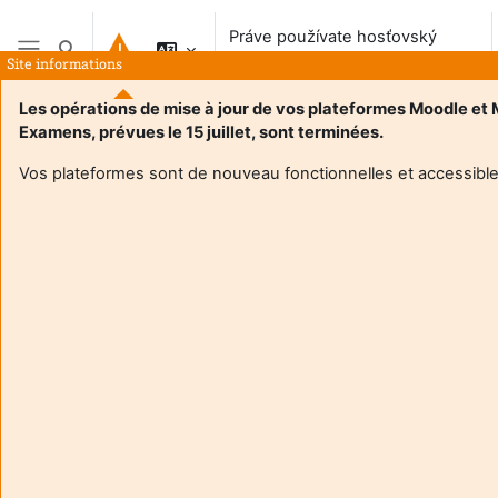
Preskočiť na hlavný obsah
Práve používate hosťovský
Prepnúť vyhľadávanie
prístup
Site informations
Bočný panel
Les opérations de mise à jour de vos plateformes Moodle et
Examens, prévues le 15 juillet, sont terminées.
Vos plateformes sont de nouveau fonctionnelles et accessible
Login required
Hostia nemajú prístup do používateľských profilov.
Prihláste sa používateľským účtom a pokračujte.
Zrušiť
Pokračovať