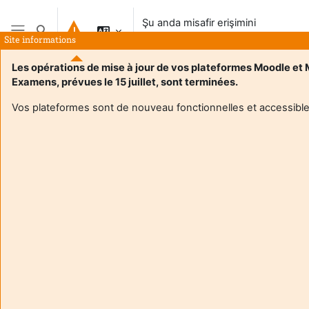
Ana içeriğe git
Şu anda misafir erişimini
Arama girişini değiştir
kullanıyorsunuz
Site informations
Yan panel
Les opérations de mise à jour de vos plateformes Moodle et
Examens, prévues le 15 juillet, sont terminées.
Vos plateformes sont de nouveau fonctionnelles et accessible
Login required
Misafirler kullanıcı profillerine erişemez. Devam etmek için
tam kullanıcı hesabı ile giriş yapın.
İptal
Devam