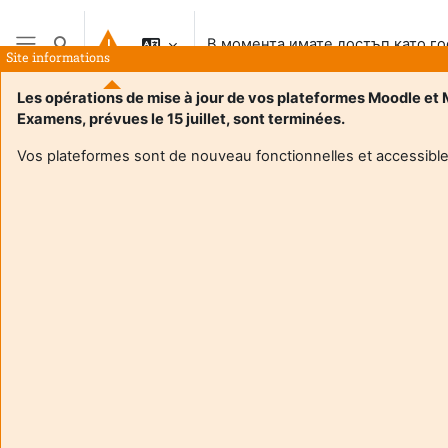
Прескочи на основното съдържание
В момента имате достъп като го
Превключване при въвеждане на търсеното
Site informations
Страничен панел
Les opérations de mise à jour de vos plateformes Moodle et
Examens, prévues le 15 juillet, sont terminées.
Vos plateformes sont de nouveau fonctionnelles et accessible
Login required
Гостите на сайта нямат достъп до профилите на
потребителите. Влезте с потребителско име и
парола за да продължите към профила.
Отказване
Продължаване