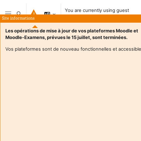
Skip to main content
You are currently using guest
Toggle search input
access
Site informations
Side panel
Les opérations de mise à jour de vos plateformes Moodle et
Moodle-Examens, prévues le 15 juillet, sont terminées.
Vos plateformes sont de nouveau fonctionnelles et accessible
Login required
Guests cannot access user profiles. Log in with a full
user account to continue.
Cancel
Continue