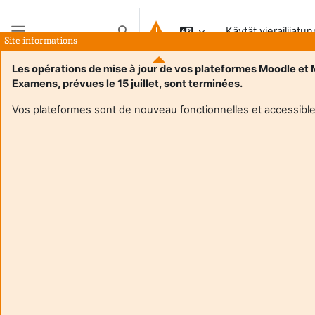
Siirry pääsisältöön
Käytät vierailijatu
Vaihda hakusyöttöä
Site informations
Sivupaneeli
Les opérations de mise à jour de vos plateformes Moodle et
Examens, prévues le 15 juillet, sont terminées.
Vos plateformes sont de nouveau fonctionnelles et accessible
Login required
Guests cannot access user profiles. Log in with a full
user account to continue.
Peruuta
Jatka