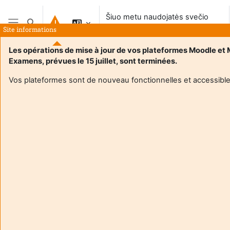
Pereiti į pagrindinį turinį
Šiuo metu naudojatės svečio
Perjungti paieškos įvestį
prieiga
Site informations
Šoninis skydelis
Les opérations de mise à jour de vos plateformes Moodle et
Examens, prévues le 15 juillet, sont terminées.
Vos plateformes sont de nouveau fonctionnelles et accessible
Login required
Svečiai negali pasiekti naudotojo profilio. Prisijunkite su
pilna naudotojo paskyra, kad tęsti.
Atšaukti
Tęsti